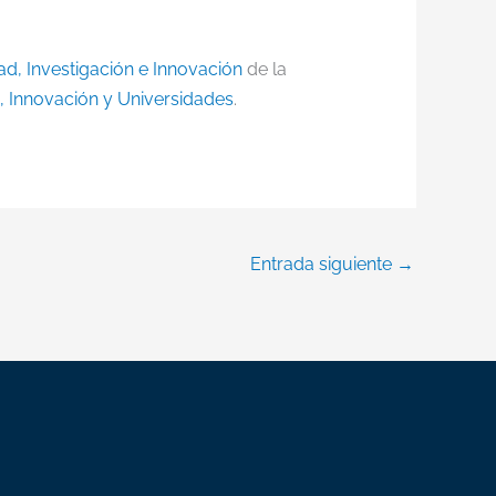
ad, Investigación e Innovación
de la
a, Innovación y Universidades
.
Entrada siguiente
→