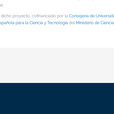
na.
e dicho proyecto, cofinanciado por la
Consejería de Universid
pañola para la Ciencia y Tecnología
del
Ministerio de Cienci