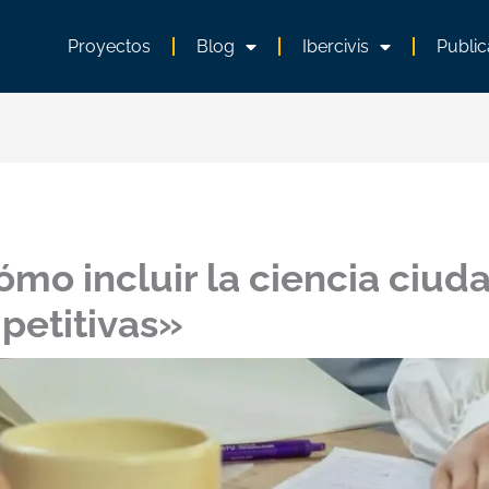
Proyectos
Blog
Ibercivis
Public
ómo incluir la ciencia ciu
petitivas»