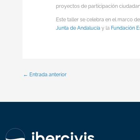
proyectos de participación ciudada
Este taller se celebra en el marco d
Junta de Andalucía
y la
Fundación Es
←
Entrada anterior