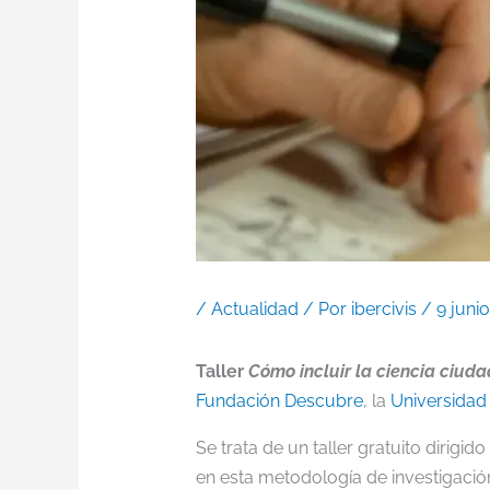
/
Actualidad
/ Por
ibercivis
/
9 juni
Taller
Cómo incluir la ciencia ciud
Fundación Descubre
, la
Universidad
Se trata de un taller gratuito diri
en esta metodología de investigació