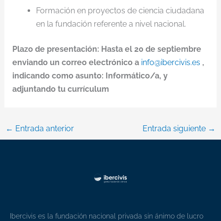
Formación en proyectos de ciencia ciudadana
en la fundación referente a nivel nacional.
Plazo de presentación: Hasta el 20 de septiembre
enviando un correo electrónico a
info@ibercivis.es
,
indicando como asunto: Informático/a, y
adjuntando tu currículum
←
Entrada anterior
Entrada siguiente
→
Ibercivis es la fundación nacional privada sin ánimo de lucro