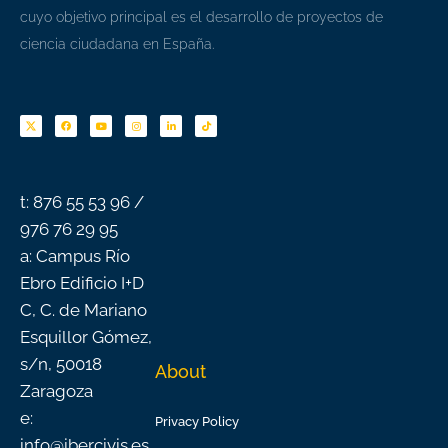
cuyo objetivo principal es el desarrollo de proyectos de
ciencia ciudadana en España.
F
Y
I
L
T
a
o
n
i
i
c
u
s
n
k
e
t
t
k
t
b
u
a
e
o
o
b
g
d
k
o
e
r
i
k
a
n
-
m
f
t: 876 55 53 96 /
976 76 29 95
a: Campus Río
Ebro Edificio I+D
C, C. de Mariano
Esquillor Gómez,
s/n, 50018
About
Zaragoza
e:
Privacy Policy
info@ibercivis.es