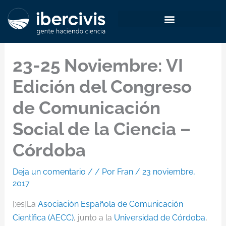
Ir
al
contenido
23-25 Noviembre: VI
Edición del Congreso
de Comunicación
Social de la Ciencia –
Córdoba
Deja un comentario
/
/ Por
Fran
/
23 noviembre,
2017
[:es]La
Asociación Española de Comunicación
Científica (AECC)
, junto a la
Universidad de Córdoba
,