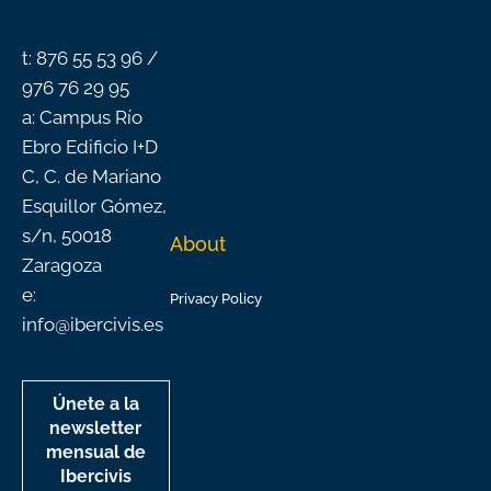
o
e
r
i
k
a
n
-
m
f
t: 876 55 53 96 /
976 76 29 95
a: Campus Río
Ebro Edificio I+D
C, C. de Mariano
Esquillor Gómez,
s/n, 50018
About
Zaragoza
e:
Privacy Policy
info@ibercivis.es
Únete a la
newsletter
mensual de
Ibercivis