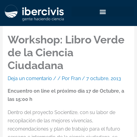
Ir
al
contenido
Workshop: Libro Verde
de la Ciencia
Ciudadana
Deja un comentario
/
/ Por
Fran
/
7 octubre, 2013
Encuentro on line el próximo día 17 de Octubre, a
las 15:00 h
Dentro del proyecto Socientize, con su labor de
recopilación de las mejores vivencias,
recomendaciones y plan de trabajo para el futuro