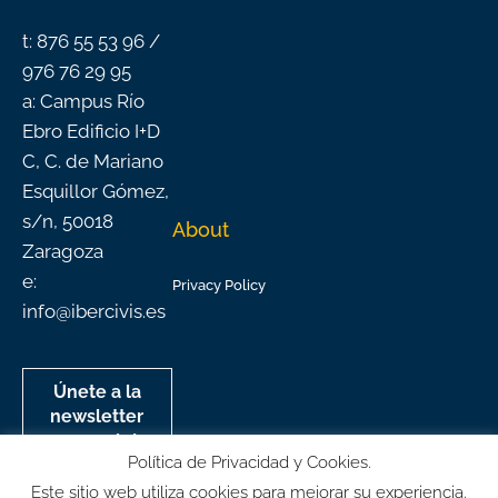
k
a
n
-
m
f
t: 876 55 53 96 /
976 76 29 95
a: Campus Río
Ebro Edificio I+D
C, C. de Mariano
Esquillor Gómez,
s/n, 50018
About
Zaragoza
e:
Privacy Policy
info@ibercivis.es
Únete a la
newsletter
mensual de
Política de Privacidad y Cookies.
Ibercivis
Este sitio web utiliza cookies para mejorar su experiencia.