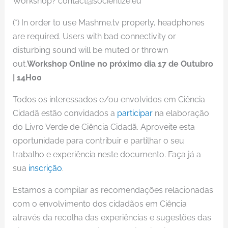
Workshop? contact@socientize.eu
(*) In order to use Mashme.tv properly, headphones
are required. Users with bad connectivity or
disturbing sound will be muted or thrown
out.
Workshop Online no próximo dia 17 de Outubro
| 14H00
Todos os interessados e/ou envolvidos em Ciência
Cidadã estão convidados a
participar
na elaboração
do Livro Verde de Ciência Cidadã. Aproveite esta
oportunidade para contribuir e partilhar o seu
trabalho e experiência neste documento. Faça já a
sua
inscrição
.
Estamos a compilar as recomendações relacionadas
com o envolvimento dos cidadãos em Ciência
através da recolha das experiências e sugestões das