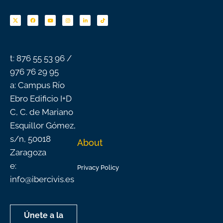
F
Y
I
L
T
a
o
n
i
i
c
u
s
n
k
e
t
t
k
t
b
u
a
e
o
o
b
g
d
k
o
e
r
i
k
a
n
-
m
f
t: 876 55 53 96 /
976 76 29 95
a: Campus Río
Ebro Edificio I+D
C, C. de Mariano
Esquillor Gómez,
s/n, 50018
About
Zaragoza
e:
Privacy Policy
info@ibercivis.es
Únete a la