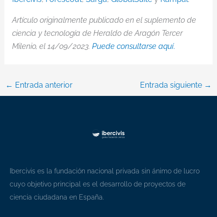
Artículo originalmente publicado en el suplemento de
ciencia y tecnología de Heraldo de Aragón Tercer
Milenio, el 14/09/2023.
Puede consultarse
aquí
.
←
Entrada anterior
Entrada siguiente
→
Ibercivis es la fundación nacional privada sin ánimo de lucro
cuyo objetivo principal es el desarrollo de proyectos de
ciencia ciudadana en España.