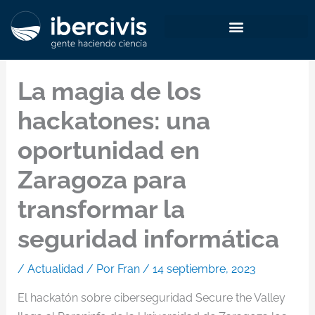
Ir
al
contenido
La magia de los
hackatones: una
oportunidad en
Zaragoza para
transformar la
seguridad informática
/
Actualidad
/ Por
Fran
/
14 septiembre, 2023
El hackatón sobre ciberseguridad Secure the Valley