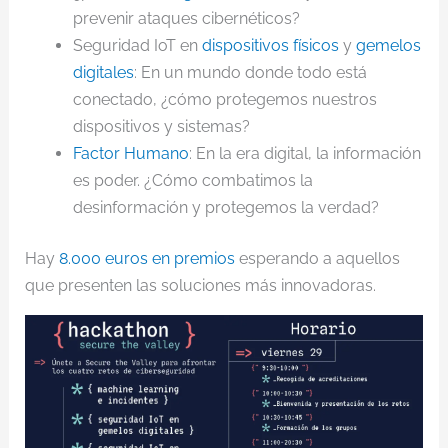
prevenir ataques cibernéticos?
​Seguridad IoT en
dispositivos físicos
y
gemelos
digitales
: En un mundo donde todo está
conectado, ¿cómo protegemos nuestros
dispositivos y sistemas?
Factor Humano
: En la era digital, la información
es poder. ¿Cómo combatimos la
desinformación y protegemos la verdad?
Hay
8.000 euros en premios
esperando a aquellos
que presenten las soluciones más innovadoras.