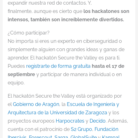
expandir nuestra red de contactos. Y,
finalmente, aunque es cierto que
los hackatones son
intensos, también son increíblemente divertidos.
¿Cómo participar?
No importa si eres un experto en ciberseguridad o
simplemente alguien con grandes ideas y ganas de
aprender. El hackatón Secure the Valley es para ti.
Puedes
registrarte de forma gratuita
hasta el 17 de
septiembre
y participar de manera individual o en
equipo.
El hackatón Secure the Valley está organizado por
el
Gobierno de Aragón
, la
Escuela de Ingeniería y
Arquitectura de la Universidad de Zaragoza
y los
proyectos europeos
Harpocrates
y
Decido
. Además,
cuenta con el patrocinio de
S2 Grupo
,
Fundación
Ibercivis
,
Forescout
,
Sarga
,
GlobalSuite
y
Kampal
.