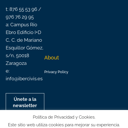
-
m
f
t: 876 55 53 96 /
976 76 29 95
a: Campus Río
Ebro Edificio I+D
C, C. de Mariano
Esquillor Gómez,
s/n, 50018
About
Zaragoza
e:
Privacy Policy
info@ibercivis.es
Únete a la
newsletter
mensual de
Política de Privacidad y Cookies.
Ibercivis
Este sitio web utiliza cookies para mejorar su experiencia.