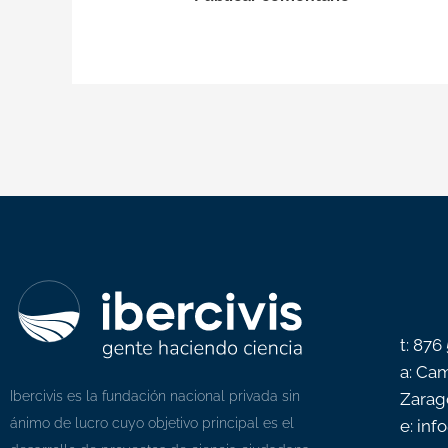
t: 876
a: Cam
Ibercivis es la fundación nacional privada sin
Zarag
ánimo de lucro cuyo objetivo principal es el
e: inf