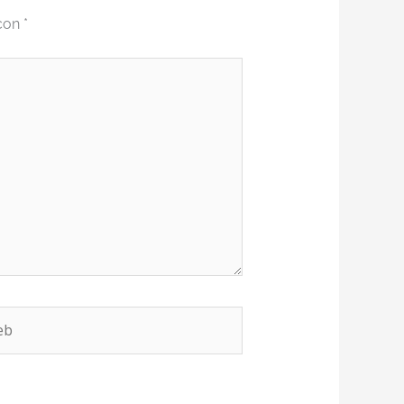
 con
*
b