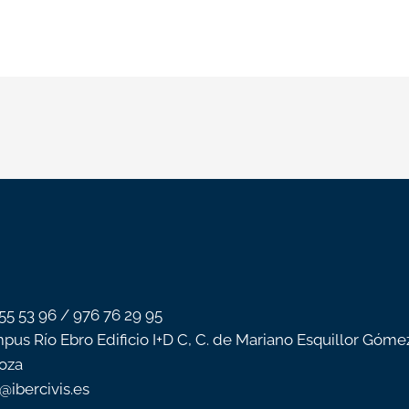
 55 53 96 / 976 76 29 95
pus Río Ebro Edificio I+D C, C. de Mariano Esquillor Góme
oza
o@ibercivis.es