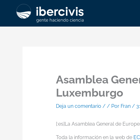
Ir
al
contenido
Asamblea Genera
Luxemburgo
Deja un comentario
/
/ Por
Fran
/
3
[:es]La Asamblea General de Europea
Toda la información en la web de
EC