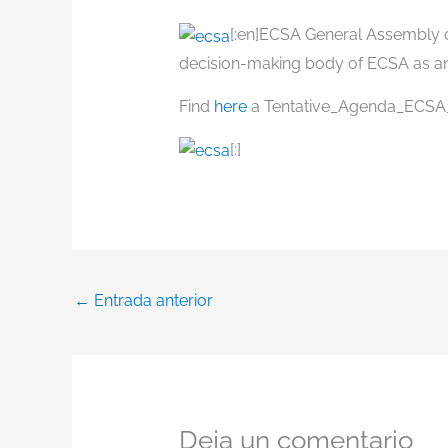
[:en]ECSA General Assembly o
decision-making body of ECSA as an
Find
here
a Tentative_Agenda_ECSA
[:]
←
Entrada anterior
Deja un comentario