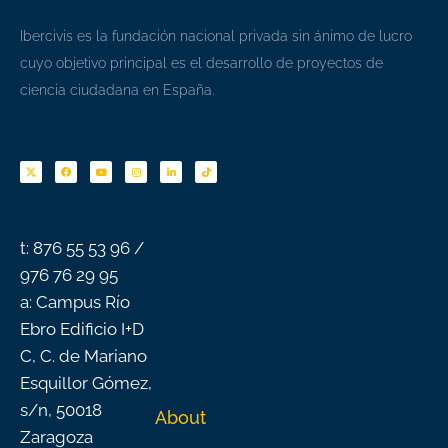
Ibercivis es la fundación nacional privada sin ánimo de lucro
cuyo objetivo principal es el desarrollo de proyectos de
ciencia ciudadana en España.
F
Y
I
L
T
a
o
n
i
i
c
u
s
n
k
e
t
t
k
t
b
u
a
e
o
o
b
g
d
k
o
e
r
i
k
a
n
-
m
f
t: 876 55 53 96 /
976 76 29 95
a: Campus Río
Ebro Edificio I+D
C, C. de Mariano
Esquillor Gómez,
s/n, 50018
About
Zaragoza