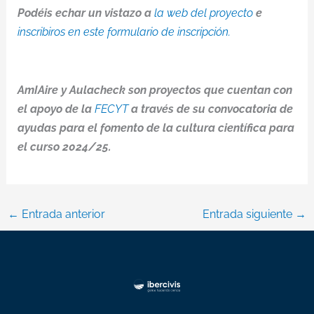
Podéis echar un vistazo a
la web del proyecto
e
inscribiros en este formulario de inscripción.
AmIAire y Aulacheck son proyectos que cuentan con
el apoyo de la
FECYT
a través de su convocatoria de
ayudas para el fomento de la cultura científica para
el curso 2024/25.
←
Entrada anterior
Entrada siguiente
→