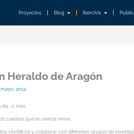
Proyectos
Blog
Ibercivis
Public
en Heraldo de Aragón
 mayo, 2014
n día …o más
s cuentan qué es ciencia remix.
tos científicos y colaborar con diferentes grupos de investi