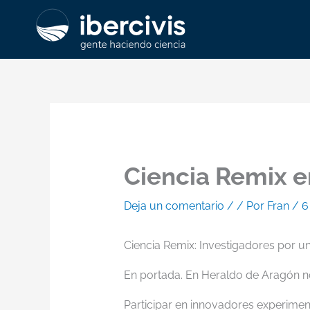
Ir
al
contenido
Ciencia Remix 
Deja un comentario
/
/ Por
Fran
/
6
Ciencia Remix: Investigadores por u
En portada. En Heraldo de Aragón no
Participar en innovadores experimen