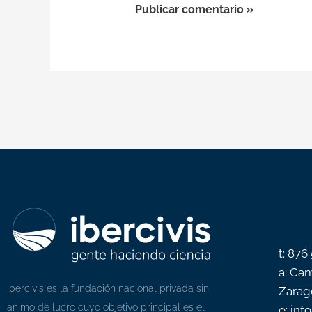
t: 876
a: Cam
Ibercivis es la fundación nacional privada sin
Zarag
ánimo de lucro cuyo objetivo principal es el
e: inf