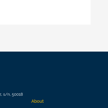
z, s/n, 50018
About