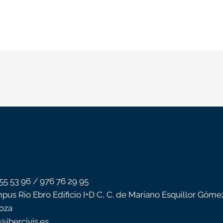
 55 53 96 / 976 76 29 95
pus Río Ebro Edificio I+D C, C. de Mariano Esquillor Góme
oza
o@ibercivis.es