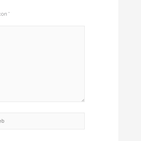
 con
*
b