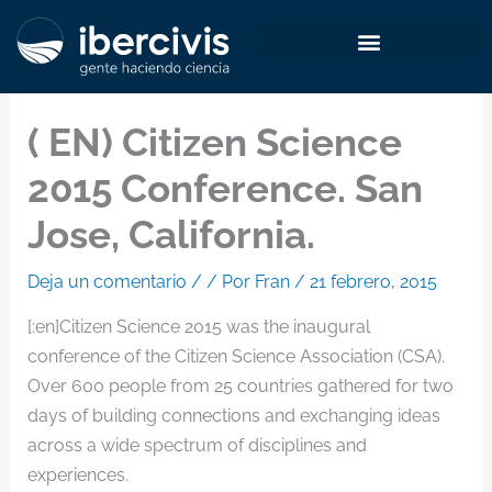
Ir
al
contenido
( EN) Citizen Science
2015 Conference. San
Jose, California.
Deja un comentario
/
/ Por
Fran
/
21 febrero, 2015
[:en]Citizen Science 2015 was the inaugural
conference of the Citizen Science Association (CSA).
Over 600 people from 25 countries gathered for two
days of building connections and exchanging ideas
across a wide spectrum of disciplines and
experiences.