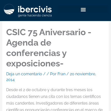
Ir
al
contenido
CSIC 75 Aniversario -
Agenda de
conferencias y
exposiciones-
Deja un comentario
/
/ Por
Fran
/
20 noviembre,
2014
Desde el 2 de octubre y durante tres meses los
ciudadanos tienen una cita con los temas científicos
más candentes. Investigadores de diferentes áreas
científicas pronunciarán conferencias en el marco de