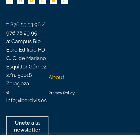
e
t
t
k
t
b
u
a
e
o
o
b
g
d
k
o
e
r
i
k
a
n
-
m
f
t: 876 55 53 96 /
976 76 29 95
a: Campus Río
Ebro Edificio I+D
C, C. de Mariano
Esquillor Gómez,
s/n, 50018
About
Zaragoza
e:
Privacy Policy
info@ibercivis.es
Únete a la
newsletter
mensual de