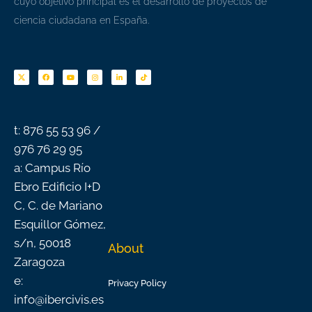
cuyo objetivo principal es el desarrollo de proyectos de
ciencia ciudadana en España.
F
Y
I
L
T
a
o
n
i
i
c
u
s
n
k
e
t
t
k
t
b
u
a
e
o
o
b
g
d
k
o
e
r
i
k
a
n
-
m
f
t: 876 55 53 96 /
976 76 29 95
a: Campus Río
Ebro Edificio I+D
C, C. de Mariano
Esquillor Gómez,
s/n, 50018
About
Zaragoza
e:
Privacy Policy
info@ibercivis.es