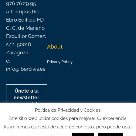
976 76 29 95
a: Campus Río
Ebro Edificio I+D
C, C. de Mariano
Esquillor Gómez,
s/n, 50018
About
Zaragoza
e:
Privacy Policy
info@ibercivis.es
Únete a la
newsletter
mensual de
Política de Privacidad y Cookies.
Ibercivis
Este sitio web utiliza cookies para mejorar su experiencia.
Asumiremos que está de acuerdo con esto, pero puede optar