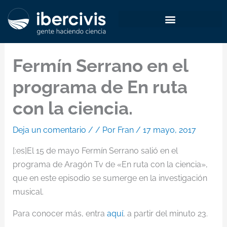
Ir
al
contenido
Fermín Serrano en el
programa de En ruta
con la ciencia.
Deja un comentario
/
/ Por
Fran
/
17 mayo, 2017
[:es]El 15 de mayo Fermín Serrano salió en el
programa de Aragón Tv de «En ruta con la ciencia»,
que en este episodio se sumerge en la investigación
musical.
Para conocer más, entra
aquí
, a partir del minuto 23.