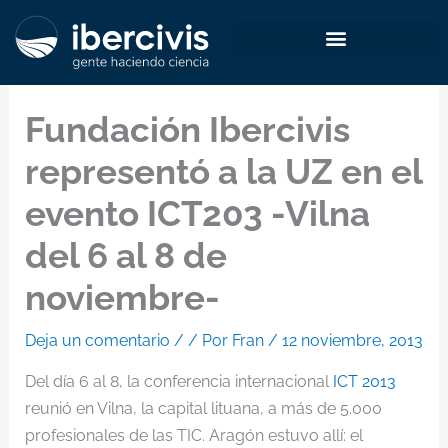
Ir
al
contenido
Fundación Ibercivis
representó a la UZ en el
evento ICT203 -Vilna
del 6 al 8 de
noviembre-
Deja un comentario
/
/ Por
Fran
/
12 noviembre, 2013
Del día 6 al 8, la conferencia internacional
ICT 2013
reunió en Vilna, la capital lituana, a más de 5.000
profesionales de las TIC. Aragón estuvo allí: el