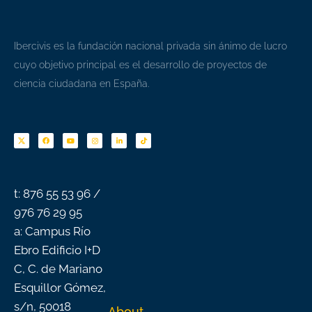
Ibercivis es la fundación nacional privada sin ánimo de lucro
cuyo objetivo principal es el desarrollo de proyectos de
ciencia ciudadana en España.
F
Y
I
L
T
a
o
n
i
i
c
u
s
n
k
e
t
t
k
t
b
u
a
e
o
o
b
g
d
k
o
e
r
i
k
a
n
-
m
f
t: 876 55 53 96 /
976 76 29 95
a: Campus Río
Ebro Edificio I+D
C, C. de Mariano
Esquillor Gómez,
s/n, 50018
About