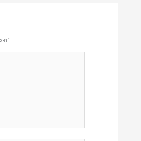
 con
*