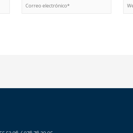
Correo
We
electrónico*
 55 53 96 / 976 76 29 95