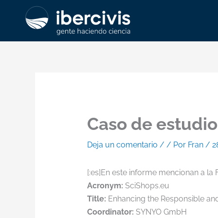
Ir
al
contenido
Caso de estudio
Deja un comentario
/
/ Por
Fran
/
2
[:es]En este informe mencionan a la 
Acronym:
SciShops.eu
Title:
Enhancing the Responsible and
Coordinator:
SYNYO GmbH