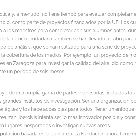
ráctica y, a menudo, no tiene tiempo para evaluar completam
emplo, como parte de proyectos financiados por la UE. Los cu
 o a los maestros para completar con sus alumnos antes, dur
de la ciencia ciudadana también se han llevado a cabo para 
 tipo de análisis, que se han realizado para una serie de pro
e la cobertura de los medios. Por ejemplo, un proyecto de 3.0
es en Zaragoza para investigar la calidad del aire, dio como
te un período de seis meses.
yo de una amplia gama de partes interesadas, incluidos los 
s grandes institutos de investigación. Ser una organización pe
ser ágiles y los hace accesibles para todos. Tener un enfoq
e realizan. Ibercivis intenta ser lo más innovador posible y 
n lugares inesperados e investigan nuevas áreas.
eputación basada en la confianza. La Fundación ahora tiene m