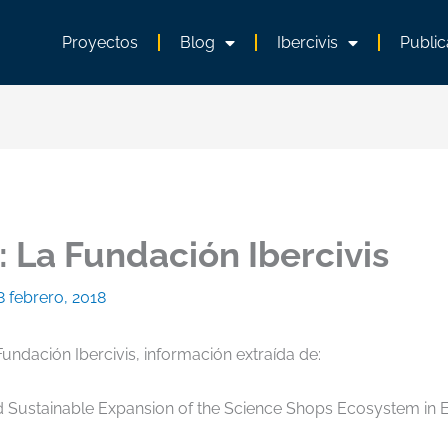
Proyectos
Blog
Ibercivis
Public
: La Fundación Ibercivis
8 febrero, 2018
Fundación Ibercivis, información extraída de:
 Sustainable Expansion of the Science Shops Ecosystem in 