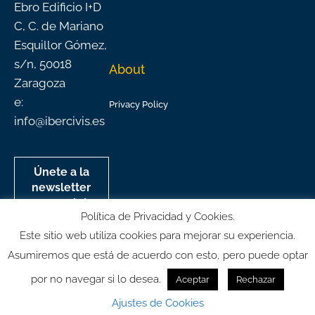
Ebro Edificio I+D
C, C. de Mariano
Esquillor Gómez,
s/n, 50018
About
Zaragoza
e:
Privacy Policy
info@ibercivis.es
Únete a la
newsletter
mensual de
Política de Privacidad y Cookies.
Ibercivis
Este sitio web utiliza cookies para mejorar su experiencia.
Asumiremos que está de acuerdo con esto, pero puede optar
por no navegar si lo desea.
Aceptar
Rechazar
© All rights reserved
Ajustes de Cookies