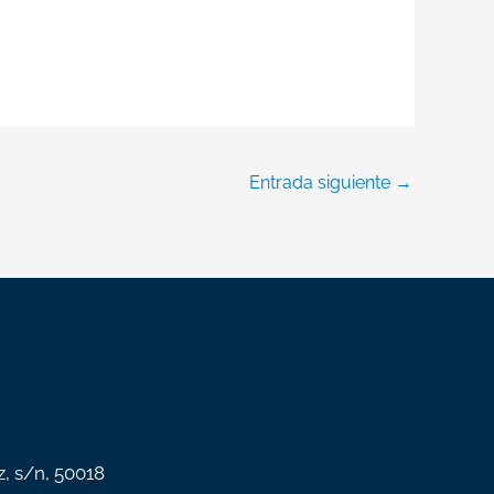
Entrada siguiente
→
z, s/n, 50018