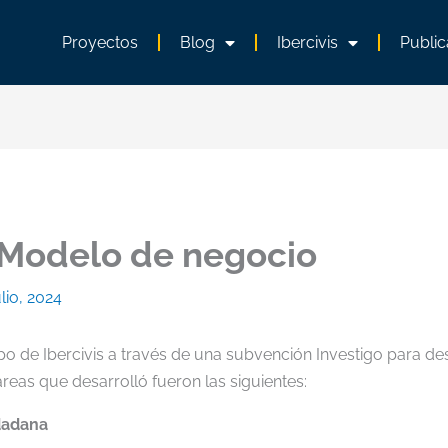
Proyectos
Blog
Ibercivis
Public
: Modelo de negocio
ulio, 2024
po de Ibercivis a través de una subvención Investigo para d
areas que desarrolló fueron las siguientes:
dadana