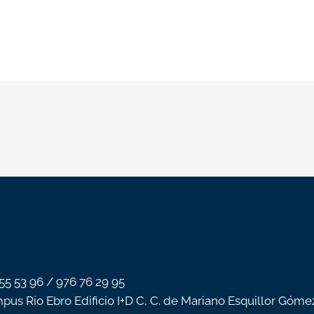
 55 53 96 / 976 76 29 95
pus Río Ebro Edificio I+D C, C. de Mariano Esquillor Góme