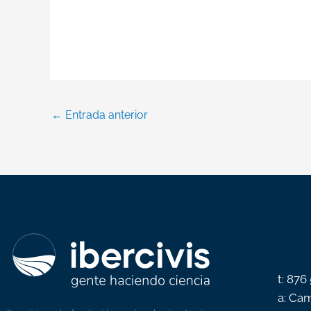
←
Entrada anterior
t: 876
a: Cam