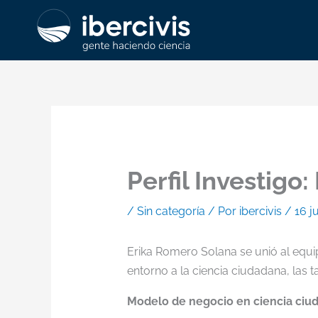
Ir
al
contenido
Perfil Investigo
/
Sin categoría
/ Por
ibercivis
/
16 j
Erika Romero Solana se unió al equi
entorno a la ciencia ciudadana, las t
Modelo de negocio en ciencia ciu