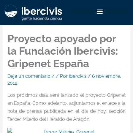
Ir
al
contenido
Proyecto apoyado por
la Fundación Ibercivis:
Gripenet España
Deja un comentario
/
/ Por
ibercivis
/
6 noviembre,
2012
Los próximos días será lanzado el proyecto Gripenet
en España. Como adelanto, adjuntamos el enlace a la
nota de prensa publicada en el día de hoy, sección
Tercer Milenio del Heraldo de Aragón.