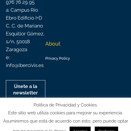
976 76 29 95
a: Campus Río
Ebro Edificio I+D
C, C. de Mariano
Esquillor Gómez,
s/n, 50018
About
Zaragoza
e:
Privacy Policy
info@ibercivis.es
Únete a la
newsletter
mensual de
Política de Privacidad y Cookies.
Ibercivis
Este sitio web utiliza cookies para mejorar su experiencia.
Asumiremos que está de acuerdo con esto, pero puede optar
por no navegar si lo desea.