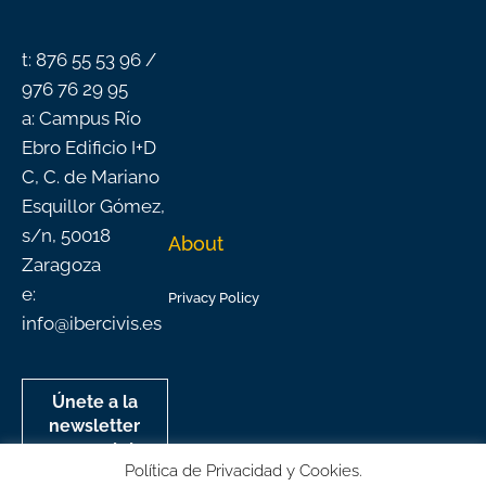
o
e
r
i
k
a
n
-
m
f
t: 876 55 53 96 /
976 76 29 95
a: Campus Río
Ebro Edificio I+D
C, C. de Mariano
Esquillor Gómez,
s/n, 50018
About
Zaragoza
e:
Privacy Policy
info@ibercivis.es
Únete a la
newsletter
mensual de
Política de Privacidad y Cookies.
Ibercivis