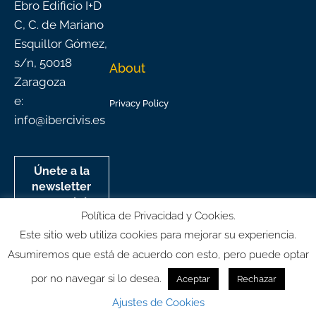
Ebro Edificio I+D
C, C. de Mariano
Esquillor Gómez,
s/n, 50018
About
Zaragoza
e:
Privacy Policy
info@ibercivis.es
Únete a la
newsletter
mensual de
Política de Privacidad y Cookies.
Ibercivis
Este sitio web utiliza cookies para mejorar su experiencia.
Asumiremos que está de acuerdo con esto, pero puede optar
por no navegar si lo desea.
Aceptar
Rechazar
© All rights reserved
Ajustes de Cookies