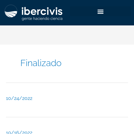
Ir
al
contenido
Finalizado
10/24/2022
10/16/2022