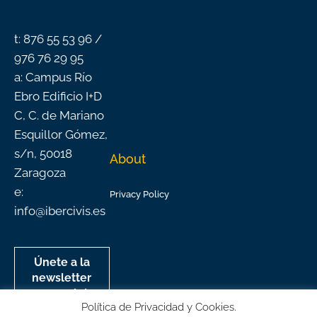
o
e
r
i
k
a
n
-
m
f
t: 876 55 53 96 /
976 76 29 95
a: Campus Río
Ebro Edificio I+D
C, C. de Mariano
Esquillor Gómez,
s/n, 50018
About
Zaragoza
e:
Privacy Policy
info@ibercivis.es
Únete a la
newsletter
mensual de
Política de Privacidad y Cookies.
Ibercivis