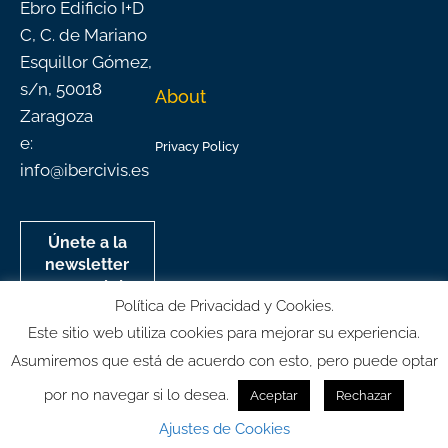
Ebro Edificio I+D
C, C. de Mariano
Esquillor Gómez,
s/n, 50018
About
Zaragoza
e:
Privacy Policy
info@ibercivis.es
Únete a la
newsletter
mensual de
Política de Privacidad y Cookies.
Ibercivis
Este sitio web utiliza cookies para mejorar su experiencia.
Asumiremos que está de acuerdo con esto, pero puede optar
por no navegar si lo desea.
Aceptar
Rechazar
© All rights reserved
Ajustes de Cookies