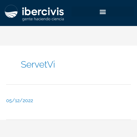
Ir
al
contenido
ServetVi
05/12/2022