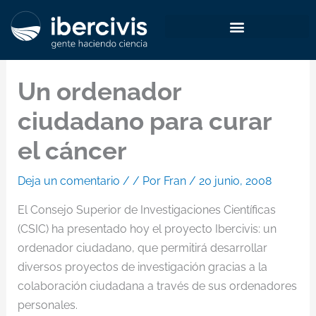
Ir
al
contenido
Un ordenador
ciudadano para curar
el cáncer
Deja un comentario
/
/ Por
Fran
/
20 junio, 2008
El Consejo Superior de Investigaciones Científicas
(CSIC) ha presentado hoy el proyecto Ibercivis: un
ordenador ciudadano, que permitirá desarrollar
diversos proyectos de investigación gracias a la
colaboración ciudadana a través de sus ordenadores
personales.