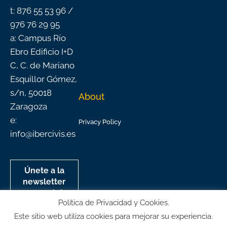
f
t: 876 55 53 96 /
976 76 29 95
a: Campus Río
Ebro Edificio I+D
C, C. de Mariano
Esquillor Gómez,
s/n, 50018
About
Zaragoza
e:
Privacy Policy
info@ibercivis.es
Únete a la
newsletter
mensual de
Política de Privacidad y Cookies.
Ibercivis
Este sitio web utiliza cookies para mejorar su experiencia.