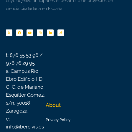
cuyo objetivo principal es el desarrollo de proyectos de
ciencia ciudadana en España.
F
Y
I
L
T
a
o
n
i
i
c
u
s
n
k
e
t
t
k
t
b
u
a
e
o
o
b
g
d
k
o
e
r
i
k
a
n
-
m
f
t: 876 55 53 96 /
976 76 29 95
a: Campus Río
Ebro Edificio I+D
C, C. de Mariano
Esquillor Gómez,
s/n, 50018
About
Zaragoza
e:
Privacy Policy
info@ibercivis.es