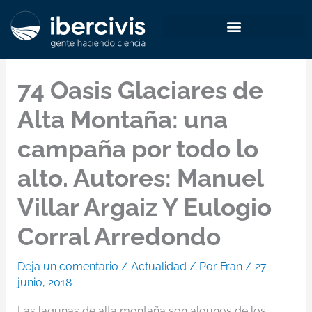
Ir
al
contenido
74 Oasis Glaciares de
Alta Montaña: una
campaña por todo lo
alto. Autores: Manuel
Villar Argaiz Y Eulogio
Corral Arredondo
Deja un comentario
/
Actualidad
/ Por
Fran
/
27
junio, 2018
Las lagunas de alta montaña son algunos de los