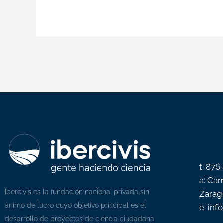
t: 876
a: Cam
Ibercivis es la fundación nacional privada sin
Zarag
ánimo de lucro cuyo objetivo principal es el
e: inf
desarrollo de proyectos de ciencia ciudadana