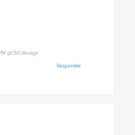
THV
@CSICdivulga
Responder