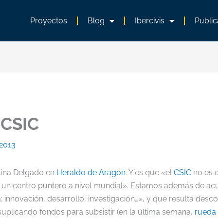
Proyectos
Blog
Ibercivis
Public
 CSIC
 2013
stina Delgado en
Heraldo de Aragón
. Y es que «el
CSIC
no es c
s, un centro puntero a nivel mundial». Estamos además de a
 innovación, desarrollo, investigación…», y que resulta de
 suplicando fondos para subsistir (en la última semana,
rueda 