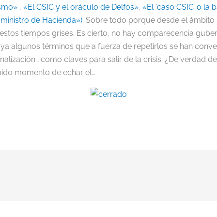
ismo»
,
«El CSIC y el oráculo de Delfos»
,
«El ‘caso CSIC’ o la 
l ministro de Hacienda»)
. Sobre todo porque desde el ámbito p
r estos tiempos grises. Es cierto, no hay comparecencia gube
a algunos términos que a fuerza de repetirlos se han conver
nalización… como claves para salir de la crisis. ¿De verdad 
emido momento de echar el…