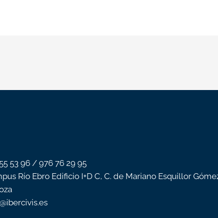
 55 53 96 / 976 76 29 95
pus Río Ebro Edificio I+D C, C. de Mariano Esquillor Góme
oza
o@ibercivis.es