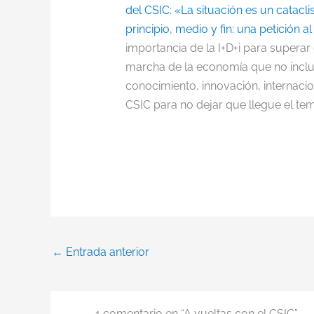
del CSIC: «La situación es un catacl
principio, medio y fin: una petición a
importancia de la I+D+i para supera
marcha de la economía que no incluy
conocimiento, innovación, internacio
CSIC para no dejar que llegue el t
←
Entrada anterior
1 comentario en “A vueltas con el CSIC”