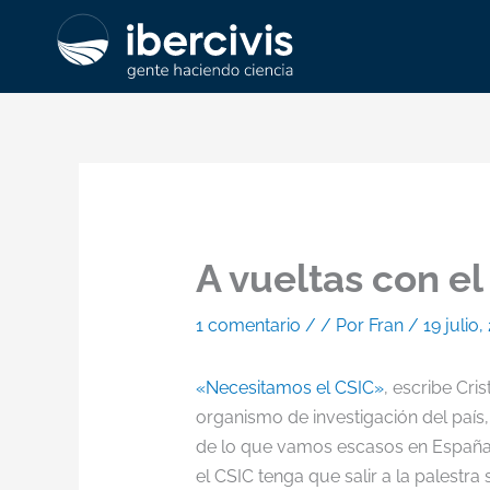
Ir
al
contenido
A vueltas con el
1 comentario
/
/ Por
Fran
/
19 julio,
«Necesitamos el CSIC»
, escribe Cri
organismo de investigación del paí
de lo que vamos escasos en España:
el CSIC tenga que salir a la palestra