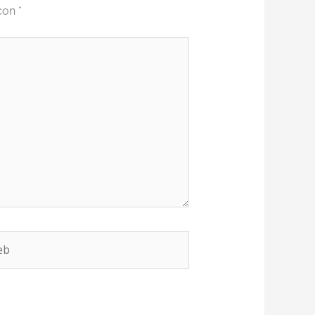
 con
*
b