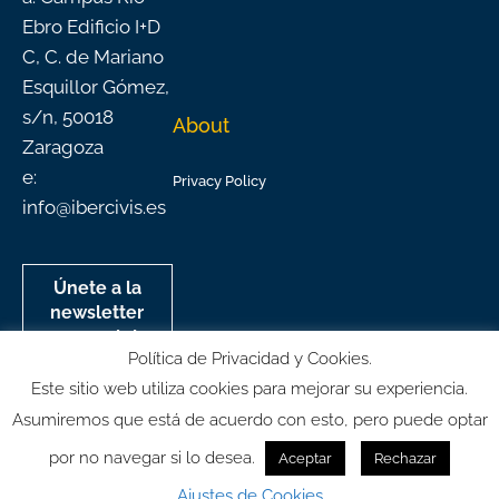
Ebro Edificio I+D
C, C. de Mariano
Esquillor Gómez,
s/n, 50018
About
Zaragoza
e:
Privacy Policy
info@ibercivis.es
Únete a la
newsletter
mensual de
Política de Privacidad y Cookies.
Ibercivis
Este sitio web utiliza cookies para mejorar su experiencia.
Asumiremos que está de acuerdo con esto, pero puede optar
por no navegar si lo desea.
Aceptar
Rechazar
© All rights reserved
Ajustes de Cookies