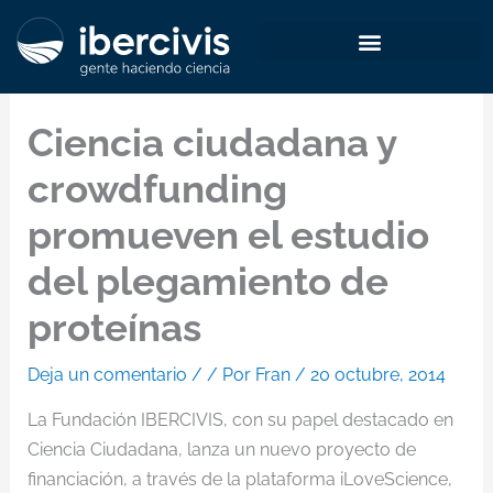
Ir
al
contenido
Ciencia ciudadana y
crowdfunding
promueven el estudio
del plegamiento de
proteínas
Deja un comentario
/
/ Por
Fran
/
20 octubre, 2014
La Fundación IBERCIVIS, con su papel destacado en
Ciencia Ciudadana, lanza un nuevo proyecto de
financiación, a través de la plataforma iLoveScience,