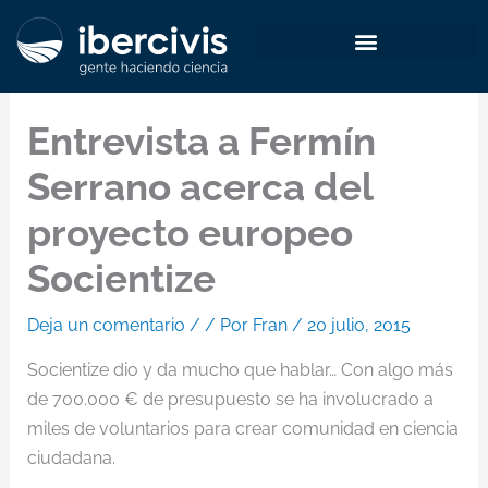
Ir
al
contenido
Entrevista a Fermín
Serrano acerca del
proyecto europeo
Socientize
Deja un comentario
/
/ Por
Fran
/
20 julio, 2015
Socientize dio y da mucho que hablar… Con algo más
de 700.000 € de presupuesto se ha involucrado a
miles de voluntarios para crear comunidad en ciencia
ciudadana.