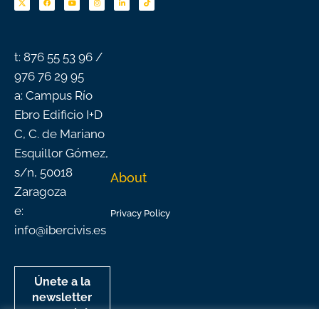
e
t
t
k
t
b
u
a
e
o
o
b
g
d
k
o
e
r
i
k
a
n
-
m
f
t: 876 55 53 96 /
976 76 29 95
a: Campus Río
Ebro Edificio I+D
C, C. de Mariano
Esquillor Gómez,
s/n, 50018
About
Zaragoza
e:
Privacy Policy
info@ibercivis.es
Únete a la
newsletter
mensual de