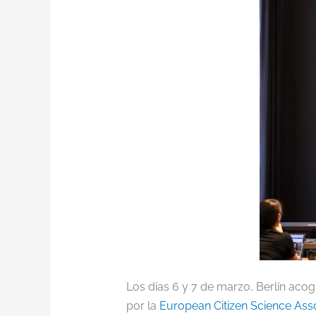
Los días 6 y 7 de marzo, Berlín acogi
por la
European Citizen Science Ass