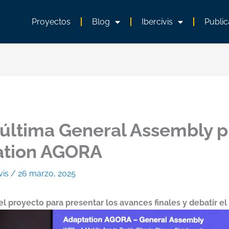
Proyectos
Blog
Ibercivis
Public
a última General Assembly p
ation AGORA
vis
/
26 marzo, 2025
l proyecto para presentar los avances finales y debatir el l