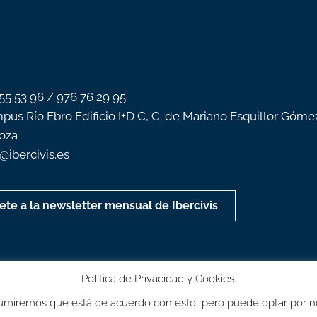
 55 53 96 / 976 76 29 95
pus Río Ebro Edificio I+D C, C. de Mariano Esquillor Góme
oza
o@ibercivis.es
ete a la newsletter mensual de Ibercivis
Política de Privacidad y Cookies.
 Asumiremos que está de acuerdo con esto, pero puede optar por n