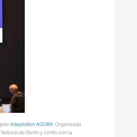
opeo
Adaptation AGORA.
Organizada
 Natural de Berlín y contó con la