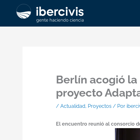
Ir
al
contenido
Berlín acogió l
proyecto Adapt
/
Actualidad
,
Proyectos
/ Por
iberci
El encuentro reunió al consorcio de