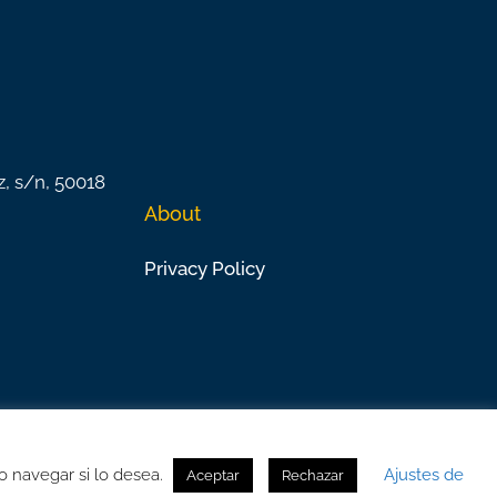
z, s/n, 50018
About
Privacy Policy
o navegar si lo desea.
Ajustes de
Aceptar
Rechazar