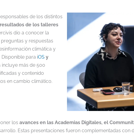
 responsables de los distintos
resultados de los talleres
rcivis dio a conocer la
e preguntas y respuestas
desinformación climática y
. Disponible para
iOS
y
va incluye más de 500
ificadas y contenido
os en cambio climático.
poner los
avances en las Academias Digitales, el Communit
desarrollo. Estas presentaciones fueron complementadas con