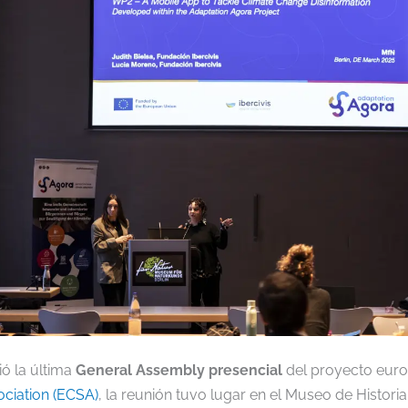
ó la última
General Assembly presencial
del proyecto eur
ociation (ECSA)
, la reunión tuvo lugar en el Museo de Historia