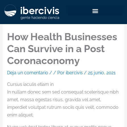
Ir
al
contenido
How Health Businesses
Can Survive in a Post
Coronaconomy
Deja un comentario
/
/ Por
ibercivis
/
25 junio, 2021
Cursus iaculis etiam in
In nullam donec sem sed consequat scelerisque nibh
amet, massa egestas risus, gravida vel amet,
imperdiet volutpat rutrum sociis quis velit, commodo
enim aliquet.