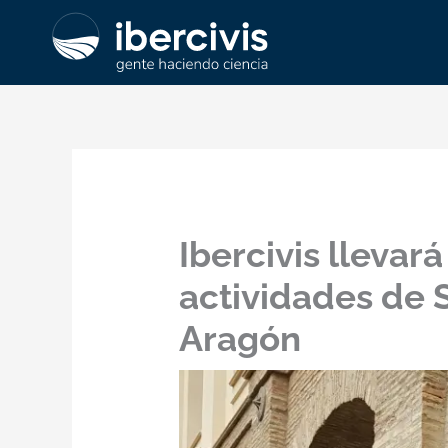
Ir
al
contenido
Ibercivis llevar
actividades de 
Aragón