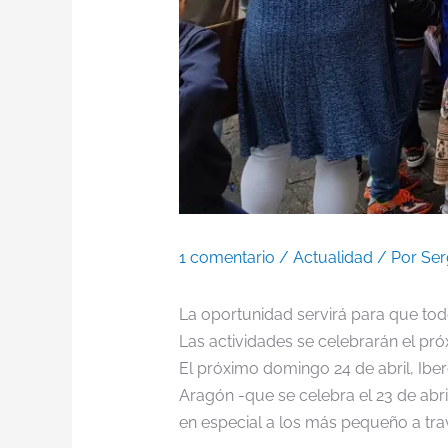
1 comentario
/
Actualidad
/ Por
Ser
La oportunidad servirá para que tod
Las actividades se celebrarán el próx
El próximo domingo 24 de abril, Iberci
Aragón -que se celebra el 23 de abril
en especial a los más pequeño a tr