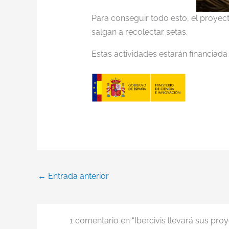
Para conseguir todo esto, el proyec
salgan a recolectar setas.
Estas actividades estarán financiada
←
Entrada anterior
1 comentario en “Ibercivis llevará sus pr