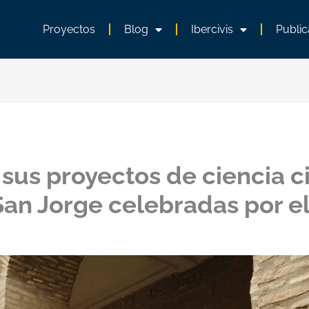
Proyectos
Blog
Ibercivis
Public
á sus proyectos de ciencia 
San Jorge celebradas por e