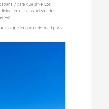
dadana y para qué sirve. Los
ticipar en distintas actividades
Servet.
uellos que tengan curiosidad por la