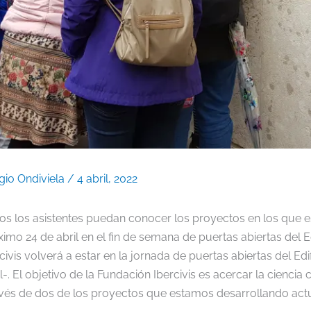
gio Ondiviela
/
4 abril, 2022
os los asistentes puedan conocer los proyectos en los que es
imo 24 de abril en el fin de semana de puertas abiertas del Edi
vis volverá a estar en la jornada de puertas abiertas del Edifi
-. El objetivo de la Fundación Ibercivis es acercar la ciencia
avés de dos de los proyectos que estamos desarrollando ac