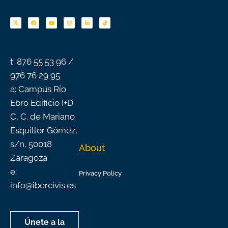
F
Y
I
L
T
a
o
n
i
i
c
u
s
n
k
e
t
t
k
t
b
u
a
e
o
o
b
g
d
k
o
e
r
i
k
a
n
-
m
f
t: 876 55 53 96 /
976 76 29 95
a: Campus Río
Ebro Edificio I+D
C, C. de Mariano
Esquillor Gómez,
s/n, 50018
About
Zaragoza
e:
Privacy Policy
info@ibercivis.es
Únete a la