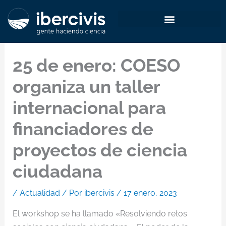
Ir
al
contenido
25 de enero: COESO
organiza un taller
internacional para
financiadores de
proyectos de ciencia
ciudadana
/
Actualidad
/ Por
ibercivis
/
17 enero, 2023
El workshop se ha llamado «Resolviendo retos