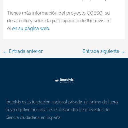
Tienes más información del proyecto COESO, su
desarrollo y sobre la participación de Ibercivis en
él
en su página web
.
←
Entrada anterior
Entrada siguiente
→
Ibercivis es la fundación nacional privada sin ánimo de lucro
cuyo objetivo principal es el desarrollo de proyectos de
ciencia ciudadana en España.