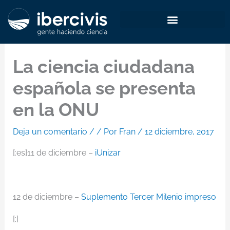
Ir
al
contenido
La ciencia ciudadana
española se presenta
en la ONU
Deja un comentario
/
/ Por
Fran
/
12 diciembre, 2017
[:es]11 de diciembre –
iUnizar
12 de diciembre –
Suplemento Tercer Milenio impreso
[:]