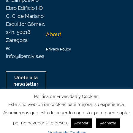
a: Campus Río
Ebro Edificio I+D
C, C. de Mariano
Esquillor Gómez,
s/n, 50018
About
Zaragoza
e:
Privacy Policy
info@ibercivis.es
Únete a la
newsletter
mensual de
Política de Privacidad y Cookies.
Ibercivis
Este sitio web utiliza cookies para mejorar su experiencia.
Asumiremos que está de acuerdo con esto, pero puede optar
por no navegar si lo desea.
Aceptar
Rechazar
© All rights reserved