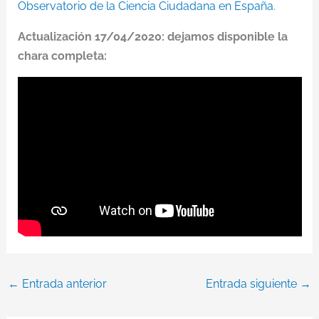
Observatorio de la Ciencia Ciudadana en España
.
Actualización 17/04/2020: dejamos disponible la
chara completa:
←
Entrada anterior
Entrada siguiente
→