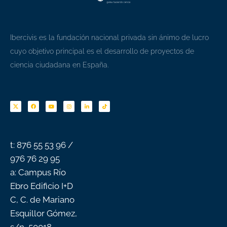
Ibercivis es la fundación nacional privada sin ánimo de lucro
cuyo objetivo principal es el desarrollo de proyectos de
ciencia ciudadana en España.
F
Y
I
L
T
a
o
n
i
i
c
u
s
n
k
e
t
t
k
t
b
u
a
e
o
o
b
g
d
k
o
e
r
i
k
a
n
-
m
f
t: 876 55 53 96 /
976 76 29 95
a: Campus Río
Ebro Edificio I+D
C, C. de Mariano
Esquillor Gómez,