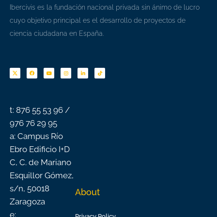
Ibercivis es la fundación nacional privada sin ánimo de lucro
cuyo objetivo principal es el desarrollo de proyectos de
ciencia ciudadana en España.
F
Y
I
L
T
a
o
n
i
i
c
u
s
n
k
e
t
t
k
t
b
u
a
e
o
o
b
g
d
k
o
e
r
i
k
a
n
-
m
f
t: 876 55 53 96 /
976 76 29 95
a: Campus Río
Ebro Edificio I+D
C, C. de Mariano
Esquillor Gómez,
s/n, 50018
About
Zaragoza
e:
Privacy Policy