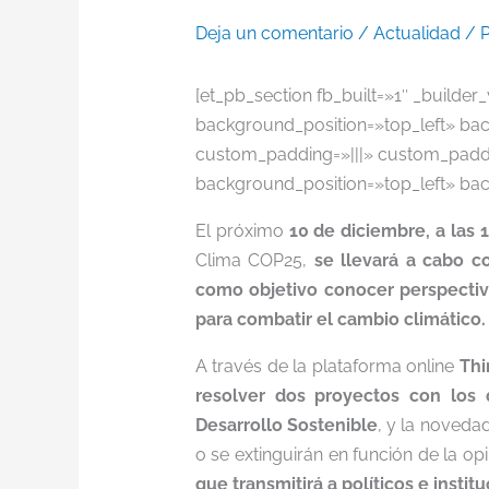
Deja un comentario
/
Actualidad
/ 
[et_pb_section fb_built=»1″ _builder
background_position=»top_left» bac
custom_padding=»|||» custom_padding
background_position=»top_left» ba
El próximo
10 de diciembre, a las 
Clima COP25,
se llevará a cabo c
como objetivo conocer perspectiva
para combatir el cambio climático.
A través de la plataforma online
Th
resolver dos proyectos con los q
Desarrollo Sostenible
, y la noveda
o se extinguirán en función de la op
que transmitirá a políticos e instit