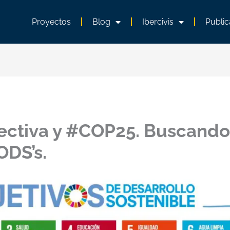
Proyectos
Blog
Ibercivis
Public
lectiva y #COP25. Buscando
ODS’s.