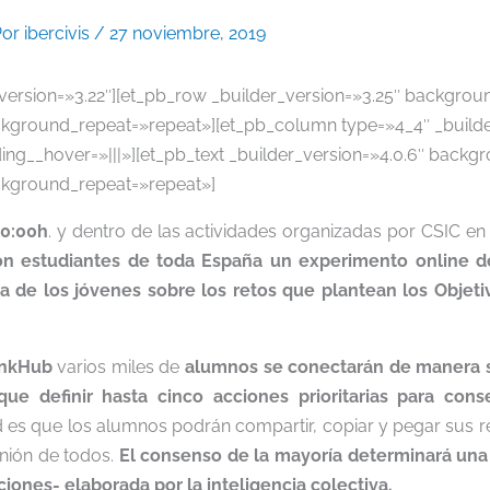
Por
ibercivis
/
27 noviembre, 2019
_version=»3.22″][et_pb_row _builder_version=»3.25″ background
kground_repeat=»repeat»][et_pb_column type=»4_4″ _builde
__hover=»|||»][et_pb_text _builder_version=»4.0.6″ backgro
ckground_repeat=»repeat»]
10:00h
. y dentro de las actividades organizadas por CSIC e
on estudiantes de toda España un experimento online de 
 de los jóvenes sobre los retos que plantean los Objeti
inkHub
varios miles de
alumnos se conectarán de manera s
ue definir hasta cinco acciones prioritarias para con
d es que los alumnos podrán compartir, copiar y pegar sus 
inión de todos.
El consenso de la mayoría determinará una 
uciones- elaborada por la inteligencia colectiva.