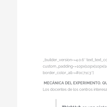
_builder_version=»4.0.6″ text_text_c
custom_padding=»10px|10px|10px|10p
border_color_all=»#0c71c3″]
MECÁNICA DEL EXPERIMENTO. QU
Los docentes de los centros intere