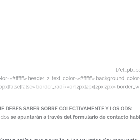
[/et_pb_c
olor=»#ffffff» header_2_text_color=»#ffffff» background_col
x|false|false» border_radii=»on|2px|2px|2px|2px» border_wi
É DEBES SABER SOBRE COLECTIVAMENTE Y LOS ODS:
sados
se apuntarán a través del formulario de contacto habi