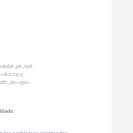
ode][et_pb_text
or=»#0c71c3″
dth_all=»2px»
litado.