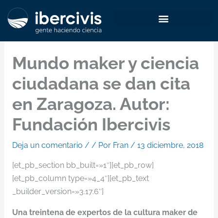
Ir
al
contenido
Mundo maker y ciencia
ciudadana se dan cita
en Zaragoza. Autor:
Fundación Ibercivis
Deja un comentario
/
/ Por
Fran
/
13 diciembre, 2018
[et_pb_section bb_built=»1″][et_pb_row]
[et_pb_column type=»4_4″][et_pb_text
_builder_version=»3.17.6″]
Una treintena de expertos de la cultura maker de