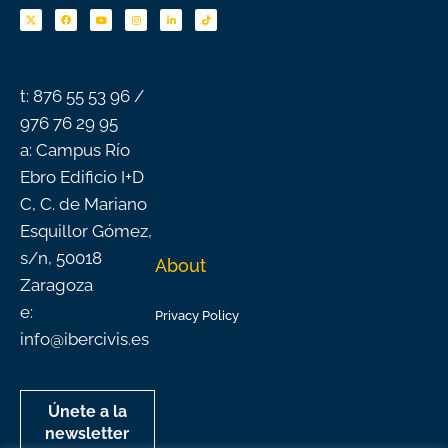
c
u
s
n
k
e
t
t
k
t
b
u
a
e
o
o
b
g
d
k
o
e
r
i
k
a
n
-
m
f
t: 876 55 53 96 /
976 76 29 95
a: Campus Río
Ebro Edificio I+D
C, C. de Mariano
Esquillor Gómez,
s/n, 50018
About
Zaragoza
e:
Privacy Policy
info@ibercivis.es
Únete a la
newsletter