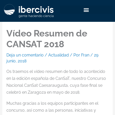
Ir
al
contenido
Vídeo Resumen de
CANSAT 2018
Deja un comentario
/
Actualidad
/ Por
Fran
/
29
junio, 2018
Os traemos el vídeo resumen de todo lo acontecido
en la edición española de CanSaT, nuestro Concurso
Nacional CanSat Caesaraugusta, cuya fase final se
celebró en Zaragoza en mayo de 2018.
Muchas gracias a los equipos participantes en el
concurso, así como a las personas, iniciativas y