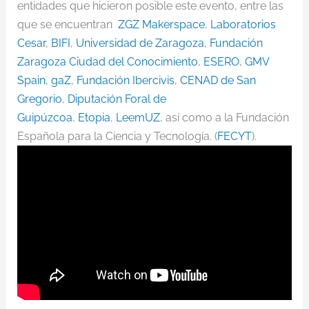
entidades que hicieron posible este evento, entre las
que se encuentran
ZGZ Makerspace
,
Laboratorios
Cesar
,
BIFI
,
Universidad de Zaragoza
,
Fundación
Zaragoza Ciudad del Conocimiento
,
ESERO
,
GMV
Spain
,
gaZ
,
Fundación Ibercivis
,
CENAD de San
Gregorio
,
Diputación Foral de
Guipúzcoa
,
Etopia
,
LeemUZ
, así como a la Fundación
Española para la Ciencia y Tecnología. (
FECYT
).