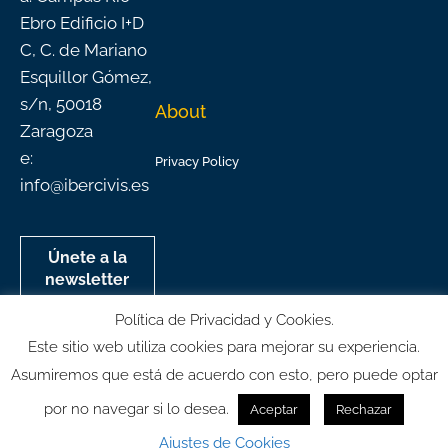
Ebro Edificio I+D
C, C. de Mariano
Esquillor Gómez,
s/n, 50018
About
Zaragoza
e:
Privacy Policy
info@ibercivis.es
Únete a la
newsletter
mensual de
Política de Privacidad y Cookies.
Ibercivis
Este sitio web utiliza cookies para mejorar su experiencia.
Asumiremos que está de acuerdo con esto, pero puede optar
por no navegar si lo desea.
Aceptar
Rechazar
© All rights reserved
Ajustes de Cookies