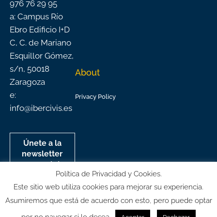
976 76 29 95
a: Campus Río
Ebro Edificio I+D
C, C. de Mariano
Esquillor Gómez,
s/n, 50018
About
Zaragoza
e:
Privacy Policy
info@ibercivis.es
Únete a la
newsletter
mensual de
Política de Privacidad y Cookies.
Ibercivis
Este sitio web utiliza cookies para mejorar su experiencia.
Asumiremos que está de acuerdo con esto, pero puede optar
por no navegar si lo desea.